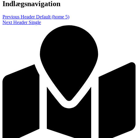
Indlægsnavigation
Previous
Header Default (home 5)
Next
Header Single